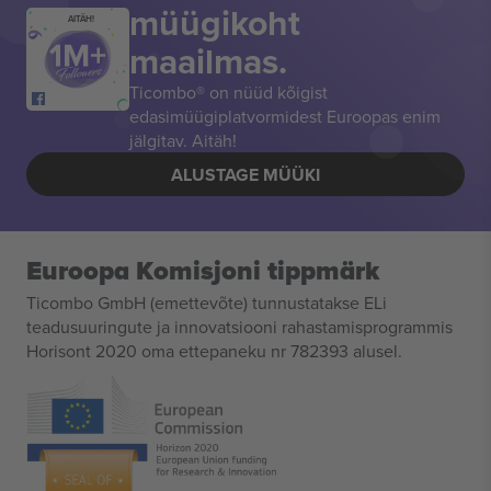
müügikoht
AITÄH!
maailmas.
Ticombo® on nüüd kõigist
edasimüügiplatvormidest Euroopas enim
jälgitav. Aitäh!
ALUSTAGE MÜÜKI
Euroopa Komisjoni tippmärk
Ticombo GmbH (emettevõte) tunnustatakse ELi
teadusuuringute ja innovatsiooni rahastamisprogrammis
Horisont 2020 oma ettepaneku nr 782393 alusel.