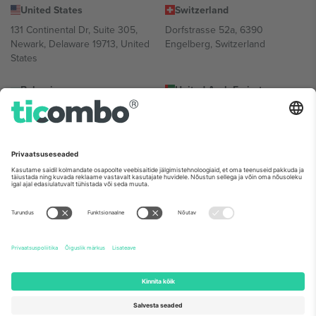
United States
Switzerland
131 Continental Dr, Suite 305,
Dorfstrasse 52a, 6390
Newark, Delaware 19713, United
Engelberg, Switzerland
States
Bulgaria
United Arab Emirates
Regus Sofia City West, bul
UAE Dubai Silicon Oasis, DDP
Totleben 53-55, 1606 Sofia,
Building A1, Office 302, Dubai,
Bulgaria
United Arab Emirates
Mexico
Av Chapultepec 360, Roma
Norte, Cuauhtémoc, 06700
Ciudad de México, CDMX,
Mexico
Platvormi pakkuja juriidiline isik võib varieeruda sõltuvalt asukohast,
sündmusest ja/või domeenist. Detailide jaoks vaata konkreetse
sündmuse lehte, impressumit ja tingimusi.,
Jälg
ja
Tingimused.
©
2026 Ticombo. Kõik õigused kaitstud.