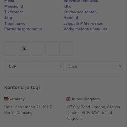
Meist
Ettevõtte teenused
Meeskond
KKK
TixProtect
Kuidas see töötab
Jälg
Hotellid
Tingimused
Jalgpalli MM-i keskus
Partnerlusprogramm
Võtke meiega ühendust
Kontorid ja tugi
Germany
United Kingdom
Unter den Linden 24, 10117
167 City Road, London, Greater
Berlin, Germany
London, EC1V 1AW, United
Kingdom