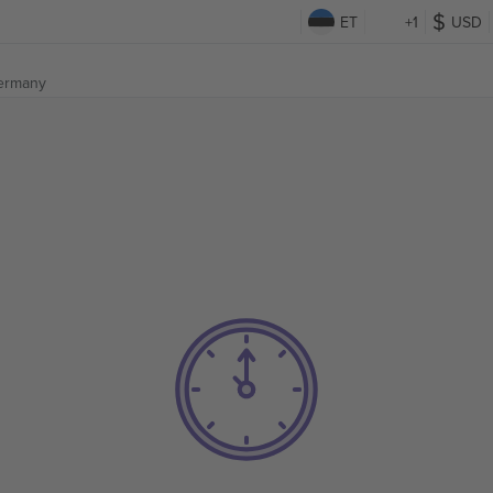
ET
+1
USD
ermany