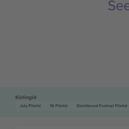
See
Kiirlingid
July
Piletid
16
Piletid
Deichbrand Festival
Piletid