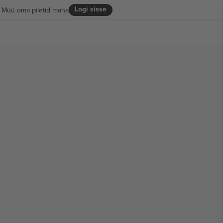
Logi sisse
Müü oma piletid maha