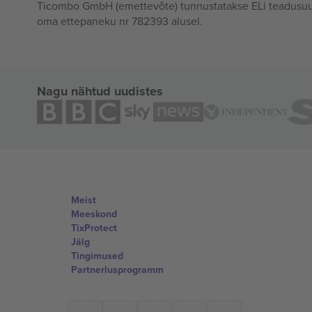
Ticombo GmbH (emettevõte) tunnustatakse ELi teadusuur
oma ettepaneku nr 782393 alusel.
Nagu nähtud uudistes
Meist
Meeskond
TixProtect
Jälg
Tingimused
Partnerlusprogramm