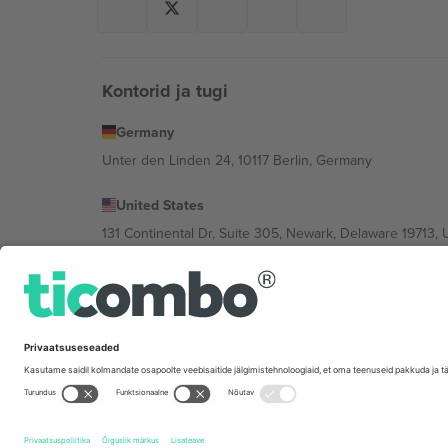
Kontorid ja tugi
Germany
Unter den Linden 24, 10117 Berlin, Germany
United States
131 Continental Dr, Suite 305, Newark, Delaware 19713, 
Bulgaria
Regus Sofia City West, bul Totleben 53-55, 1606 Sofia, B
Mexico
Av Chapultepec 360, Roma Norte, Cuauhtémoc, 06700
Platvormi pakkuja juriidiline isik võib varieeruda sõltu
Tingimused.
© 2026 Ticombo. Kõik õigused kaitstud.