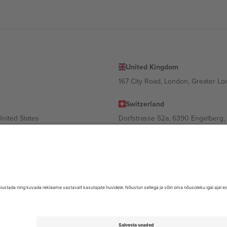
United Kingdom
167 City Road, London, Greater L
Switzerland
United States
Dorfstrasse 52a, 6390 Engelberg, 
United Arab Emirates
ulgaria
UAE Dubai Silicon Oasis, DDP Buil
 Ciudad de México, CDMX, Mexico
valt asukohast, sündmusest ja/või domeenist. Detailide jaoks vaata konkre