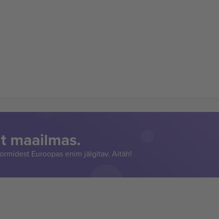
t maailmas.
rmidest Euroopas enim jälgitav. Aitäh!