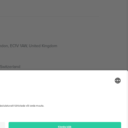
ondon, EC1V 1AW, United Kingdom
Switzerland
ding A1, Office 302, Dubai, United Arab Emirates
etse sündmuse lehte, impressumit ja tingimusi.,
Jälg
ja