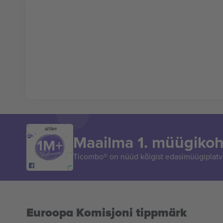
AITÄH!
Maailma 1. müügikoh
Ticombo® on nüüd kõigist edasimüügiplatvo
Euroopa Komisjoni tippmärk