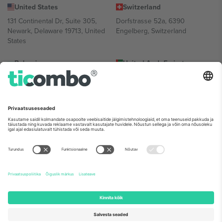
United States
Switzerland
131 Continental Dr, Suite 305,
Dorfstrasse 52a, 6390
Newark, Delaware 19713, United
Engelberg, Switzerland
States
Bulgaria
United Arab Emirates
Regus Sofia City West, bul
UAE Dubai Silicon Oasis, DDP
Totleben 53-55, 1606 Sofia,
Building A1, Office 302, Dubai,
Bulgaria
United Arab Emirates
Mexico
Av Chapultepec 360, Roma
Norte, Cuauhtémoc, 06700
Ciudad de México, CDMX,
Mexico
Platvormi pakkuja juriidiline isik võib varieeruda sõltuvalt asukohast,
sündmusest ja/või domeenist. Detailide jaoks vaata konkreetse
sündmuse lehte, impressumit ja tingimusi.,
Jälg
ja
Tingimused.
©
2026 Ticombo. Kõik õigused kaitstud.