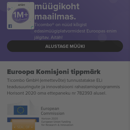
müügikoht
AITÄH!
maailmas.
Ticombo® on nüüd kõigist
edasimüügiplatvormidest Euroopas enim
jälgitav. Aitäh!
ALUSTAGE MÜÜKI
Euroopa Komisjoni tippmärk
Ticombo GmbH (emettevõte) tunnustatakse ELi
teadusuuringute ja innovatsiooni rahastamisprogrammis
Horisont 2020 oma ettepaneku nr 782393 alusel.