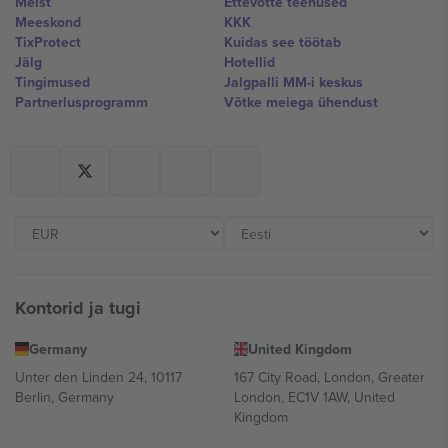
Meist
Ettevõtte teenused
Meeskond
KKK
TixProtect
Kuidas see töötab
Jälg
Hotellid
Tingimused
Jalgpalli MM-i keskus
Partnerlusprogramm
Võtke meiega ühendust
Kontorid ja tugi
Germany
United Kingdom
Unter den Linden 24, 10117
167 City Road, London, Greater
Berlin, Germany
London, EC1V 1AW, United
Kingdom