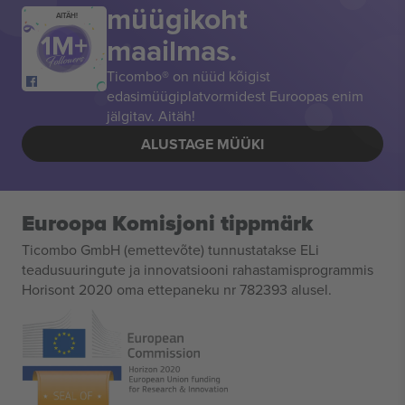
müügikoht
AITÄH!
maailmas.
Ticombo® on nüüd kõigist
edasimüügiplatvormidest Euroopas enim
jälgitav. Aitäh!
ALUSTAGE MÜÜKI
Euroopa Komisjoni tippmärk
Ticombo GmbH (emettevõte) tunnustatakse ELi
teadusuuringute ja innovatsiooni rahastamisprogrammis
Horisont 2020 oma ettepaneku nr 782393 alusel.