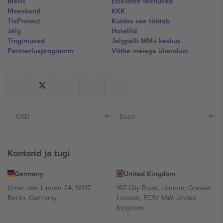
Meist
Ettevõtte teenused
Meeskond
KKK
TixProtect
Kuidas see töötab
Jälg
Hotellid
Tingimused
Jalgpalli MM-i keskus
Partnerlusprogramm
Võtke meiega ühendust
Kontorid ja tugi
Germany
United Kingdom
Unter den Linden 24, 10117
167 City Road, London, Greater
Berlin, Germany
London, EC1V 1AW, United
Kingdom