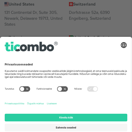
United States
Switzerland
131 Continental Dr, Suite 305,
Dorfstrasse 52a, 6390
Newark, Delaware 19713, United
Engelberg, Switzerland
States
Bulgaria
United Arab Emirates
Regus Sofia City West, bul
UAE Dubai Silicon Oasis, DDP
Totleben 53-55, 1606 Sofia,
Building A1, Office 302, Dubai,
Bulgaria
United Arab Emirates
Mexico
Av Chapultepec 360, Roma
Norte, Cuauhtémoc, 06700
Ciudad de México, CDMX,
Mexico
Platvormi pakkuja juriidiline isik võib varieeruda sõltuvalt asukohast,
sündmusest ja/või domeenist. Detailide jaoks vaata konkreetse
sündmuse lehte, impressumit ja tingimusi.,
Jälg
ja
Tingimused.
©
2026 Ticombo. Kõik õigused kaitstud.