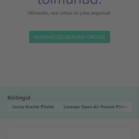
Hilinesite, see üritus on juba aegunud.
VAADAKE EELSEISVAID ÜRITUSI.
Kiirlingid
Lenny Kravitz
Piletid
Luxexpo Open-Air Fesival
Piletid