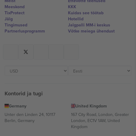
Meist
Ettevõtte teenused
Meeskond
KKK
TixProtect
Kuidas see töötab
Jälg
Hotellid
Tingimused
Jalgpalli MM-i keskus
Partnerlusprogramm
Võtke meiega ühendust
Kontorid ja tugi
Germany
United Kingdom
Unter den Linden 24, 10117
167 City Road, London, Greater
Berlin, Germany
London, EC1V 1AW, United
Kingdom