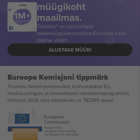
müügikoht
AITÄH!
maailmas.
Ticombo® on nüüd kõigist
edasimüügiplatvormidest Euroopas enim
jälgitav. Aitäh!
ALUSTAGE MÜÜKI
Euroopa Komisjoni tippmärk
Ticombo GmbH (emettevõte) tunnustatakse ELi
teadusuuringute ja innovatsiooni rahastamisprogrammis
Horisont 2020 oma ettepaneku nr 782393 alusel.