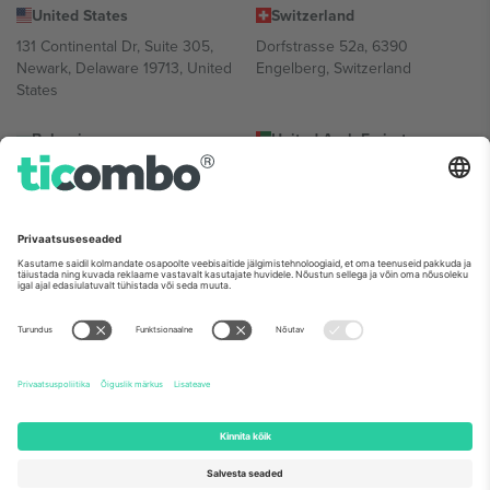
United States
Switzerland
131 Continental Dr, Suite 305,
Dorfstrasse 52a, 6390
Newark, Delaware 19713, United
Engelberg, Switzerland
States
Bulgaria
United Arab Emirates
Regus Sofia City West, bul
UAE Dubai Silicon Oasis, DDP
Totleben 53-55, 1606 Sofia,
Building A1, Office 302, Dubai,
Bulgaria
United Arab Emirates
Mexico
Av Chapultepec 360, Roma
Norte, Cuauhtémoc, 06700
Ciudad de México, CDMX,
Mexico
Platvormi pakkuja juriidiline isik võib varieeruda sõltuvalt asukohast,
sündmusest ja/või domeenist. Detailide jaoks vaata konkreetse
sündmuse lehte, impressumit ja tingimusi.,
Jälg
ja
Tingimused.
©
2026 Ticombo. Kõik õigused kaitstud.