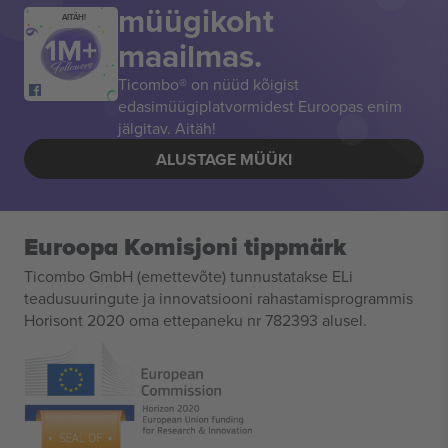
müügikoht
AITÄH!
maailmas.
Ticombo® on nüüd kõigist
edasimüügiplatvormidest Euroopas enim
jälgitav. Aitäh!
ALUSTAGE MÜÜKI
Euroopa Komisjoni tippmärk
Ticombo GmbH (emettevõte) tunnustatakse ELi
teadusuuringute ja innovatsiooni rahastamisprogrammis
Horisont 2020 oma ettepaneku nr 782393 alusel.