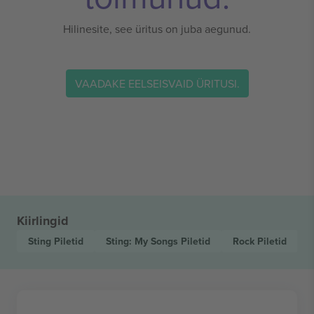
Hilinesite, see üritus on juba aegunud.
VAADAKE EELSEISVAID ÜRITUSI.
Kiirlingid
Sting
Piletid
Sting: My Songs
Piletid
Rock
Piletid