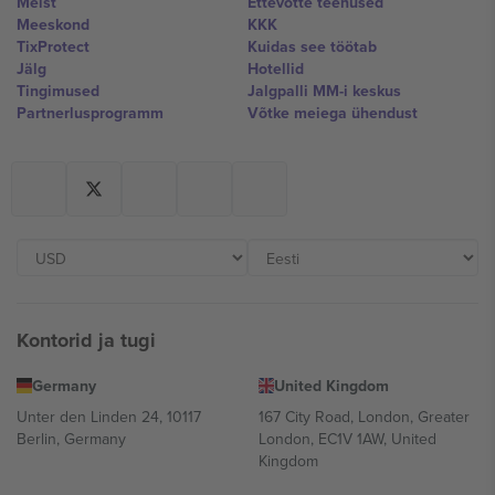
Meist
Ettevõtte teenused
Meeskond
KKK
TixProtect
Kuidas see töötab
Jälg
Hotellid
Tingimused
Jalgpalli MM-i keskus
Partnerlusprogramm
Võtke meiega ühendust
Kontorid ja tugi
Germany
United Kingdom
Unter den Linden 24, 10117
167 City Road, London, Greater
Berlin, Germany
London, EC1V 1AW, United
Kingdom