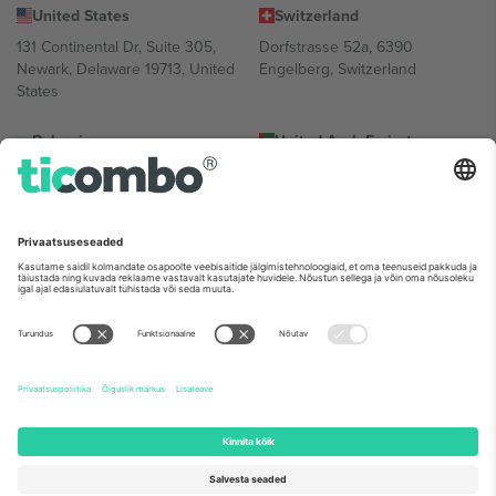
United States
Switzerland
131 Continental Dr, Suite 305,
Dorfstrasse 52a, 6390
Newark, Delaware 19713, United
Engelberg, Switzerland
States
Bulgaria
United Arab Emirates
Regus Sofia City West, bul
UAE Dubai Silicon Oasis, DDP
Totleben 53-55, 1606 Sofia,
Building A1, Office 302, Dubai,
Bulgaria
United Arab Emirates
Mexico
Av Chapultepec 360, Roma
Norte, Cuauhtémoc, 06700
Ciudad de México, CDMX,
Mexico
Platvormi pakkuja juriidiline isik võib varieeruda sõltuvalt asukohast,
sündmusest ja/või domeenist. Detailide jaoks vaata konkreetse
sündmuse lehte, impressumit ja tingimusi.,
Jälg
ja
Tingimused.
©
2026 Ticombo. Kõik õigused kaitstud.