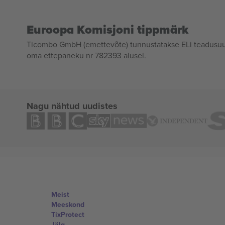
Euroopa Komisjoni tippmärk
Ticombo GmbH (emettevõte) tunnustatakse ELi teadusuur
oma ettepaneku nr 782393 alusel.
Nagu nähtud uudistes
Meist
Meeskond
TixProtect
Jälg