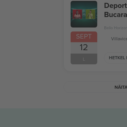
Deport
Bucara
Bello Horizo
SEPT
Villavi
12
HETKEL 
L
NÄIT