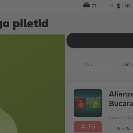
ET
+1
USD
a piletid
Toimu
Alianza
Bucara
Cuscatlan St
AUG
San Sal