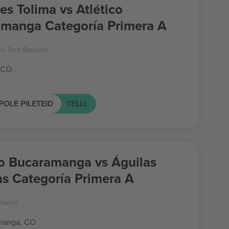
es Tolima vs Atlético
manga Categoría Primera A
lo Toro Stadium
 CO
POLE PILETEID
TELLI
co Bucaramanga vs Águilas
s Categoría Primera A
tanini
manga, CO