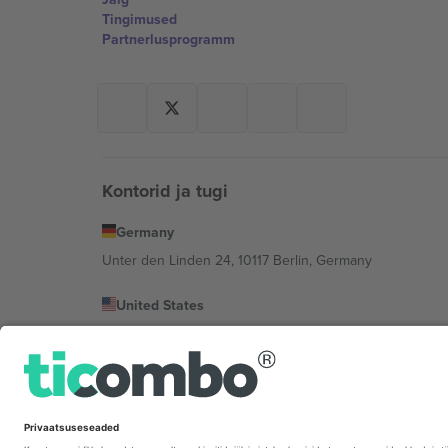
Tingimused
Partnerlusprogramm
Kontorid ja tugi
Germany
Unter den Linden 24, 10117 Berlin, Germany
United States
131 Continental Dr, Suite 305, Newark, Delaware 19713, 
Bulgaria
Regus Sofia City West, bul Totleben 53-55, 1606 Sofia, B