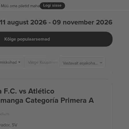
Logi sisse
Müü oma piletid maha
11 august 2026 - 09 november 2026
Kõige populaarsemad
miskohad
Ainult saadaolevad 
Vastavalt asjakohasusele
 F.C. vs Atlético
manga Categoría Primera A
adium
vador, SV