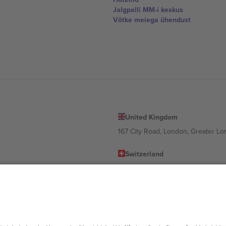
Jalgpalli MM-i keskus
Võtke meiega ühendust
United Kingdom
167 City Road, London, Greater L
Switzerland
United States
Dorfstrasse 52a, 6390 Engelberg, 
United Arab Emirates
ulgaria
UAE Dubai Silicon Oasis, DDP Buil