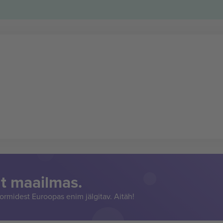
t maailmas.
rmidest Euroopas enim jälgitav. Aitäh!