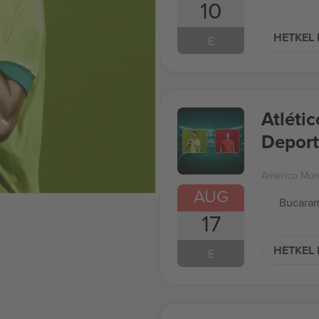
10
HETKEL 
E
Atléti
Deport
A
Américo Mon
AUG
Bucara
17
HETKEL 
E