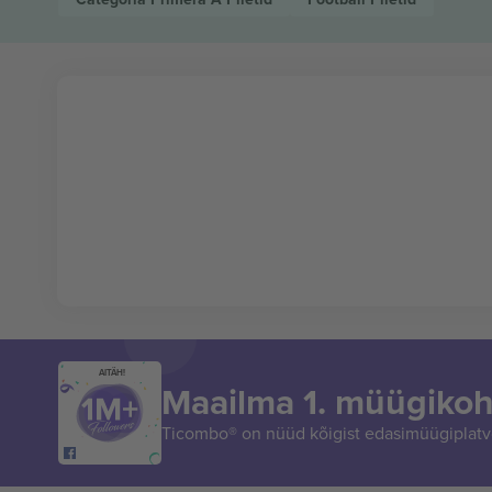
AITÄH!
Maailma 1. müügikoh
Ticombo® on nüüd kõigist edasimüügiplatvo