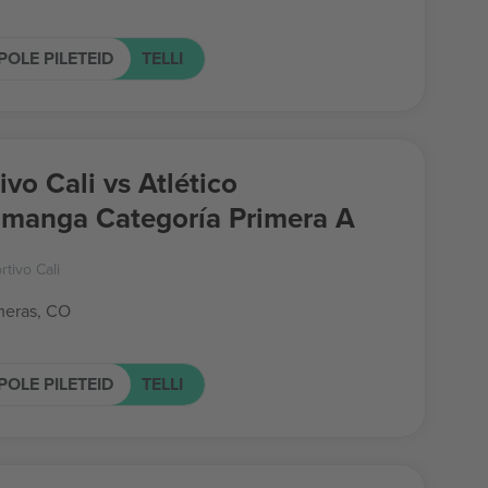
POLE PILETEID
TELLI
vo Cali vs Atlético
manga Categoría Primera A
tivo Cali
meras, CO
POLE PILETEID
TELLI