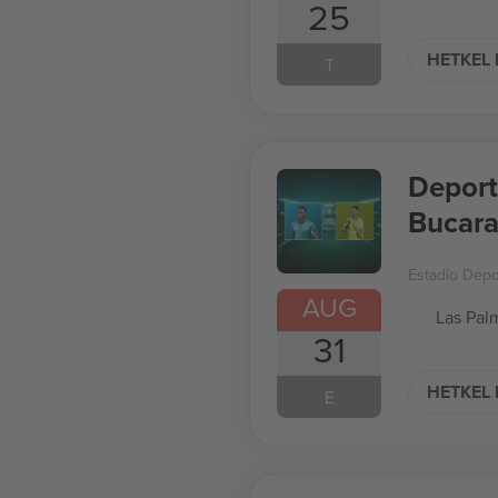
25
HETKEL 
T
Deporti
Bucara
Estadio Depor
AUG
Las Pal
31
HETKEL 
E