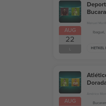
Deport
Bucara
Manuel Muril
AUG
Ibagué,
22
HETKEL 
L
Atléti
Dorada
Américo Mon
AUG
Bucara