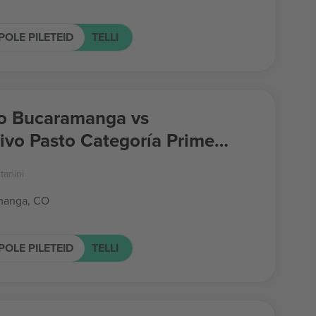
POLE PILETEID
TELLI
co Bucaramanga vs
ivo Pasto Categoría Primera
tanini
manga, CO
POLE PILETEID
TELLI