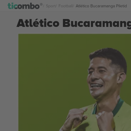
Sport
Football
Atlético Bucaramanga Piletid
Atlético Bucaramang