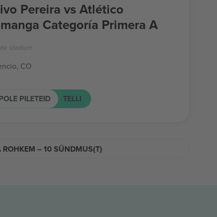
ivo Pereira vs Atlético
manga Categoría Primera A
nte stadium
cencio, CO
POLE PILETEID
TELLI
A ROHKEM – 10 SÜNDMUS(T)