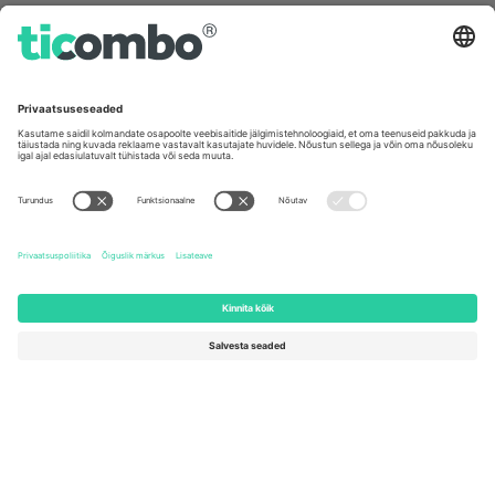
Germany
United Kingdom
Unter den Linden 24, 10117
167 City Road, London, Greater
Berlin, Germany
London, EC1V 1AW, United
Kingdom
United States
Switzerland
131 Continental Dr, Suite 305,
Dorfstrasse 52a, 6390
Newark, Delaware 19713, United
Engelberg, Switzerland
States
Bulgaria
United Arab Emirates
Regus Sofia City West, bul
UAE Dubai Silicon Oasis, DDP
Totleben 53-55, 1606 Sofia,
Building A1, Office 302, Dubai,
Bulgaria
United Arab Emirates
Mexico
Av Chapultepec 360, Roma
Norte, Cuauhtémoc, 06700
Ciudad de México, CDMX,