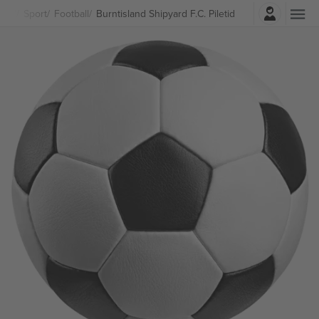
Logi sisse
Sport
Football
Burntisland Shipyard F.C. Piletid