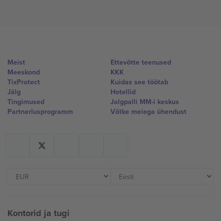
Meist
Ettevõtte teenused
Meeskond
KKK
TixProtect
Kuidas see töötab
Jälg
Hotellid
Tingimused
Jalgpalli MM-i keskus
Partnerlusprogramm
Võtke meiega ühendust
Kontorid ja tugi