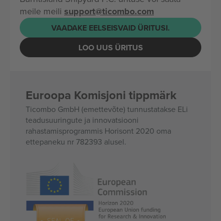
meile meili
support@ticombo.com
VAADAKE EELSEISVAID ÜRITUSI.
LOO UUS ÜRITUS
Euroopa Komisjoni tippmärk
Ticombo GmbH (emettevõte) tunnustatakse ELi
teadusuuringute ja innovatsiooni
rahastamisprogrammis Horisont 2020 oma
ettepaneku nr 782393 alusel.