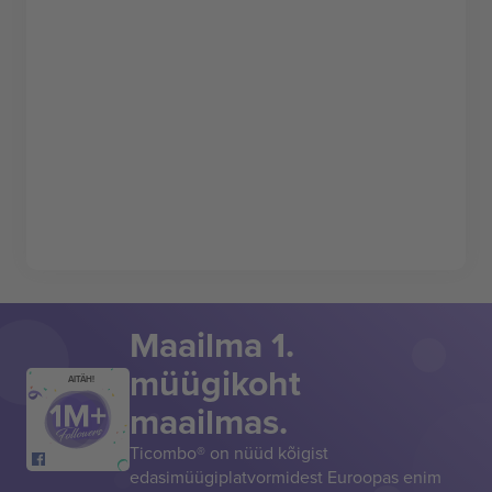
Maailma 1.
müügikoht
AITÄH!
maailmas.
Ticombo® on nüüd kõigist
edasimüügiplatvormidest Euroopas enim