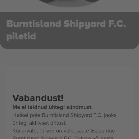
Burntisland Shipyard F.C.
piletid
Vabandust!
Me ei leidnud ühtegi sündmust.
Hetkel pole Burntisland Shipyard F.C. jaoks
ühtegi aktiivset üritust.
Kui arvate, et see on vale, saate lisada uue
Burntisland Shipyard F.C. ürituse või saata