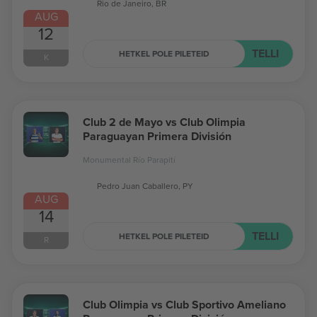
Rio de Janeiro, BR
AUG
12
TELLI
HETKEL POLE PILETEID
K
Club 2 de Mayo vs Club Olimpia
Paraguayan Primera División
Monumental Río Parapití
Pedro Juan Caballero, PY
AUG
14
TELLI
HETKEL POLE PILETEID
R
Club Olimpia vs Club Sportivo Ameliano