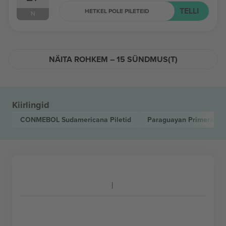
TELLI
HETKEL POLE PILETEID
N
NÄITA ROHKEM – 15 SÜNDMUS(T)
Kiirlingid
CONMEBOL Sudamericana
Piletid
Paraguayan Primera Di