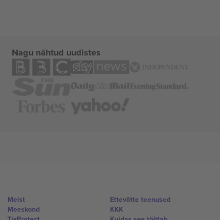
Nagu nähtud uudistes
Meist
Ettevõtte teenused
Meeskond
KKK
TixProtect
Kuidas see töötab