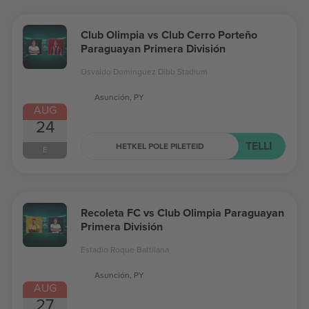
Club Olimpia vs Club Cerro Porteño
Paraguayan Primera División
Osvaldo Dominguez Dibb Stadium
Asunción, PY
AUG
24
TELLI
HETKEL POLE PILETEID
E
Recoleta FC vs Club Olimpia Paraguayan
Primera División
Estadio Roque Battilana
Asunción, PY
AUG
27