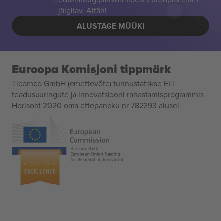
jälgitav. Aitäh!
ALUSTAGE MÜÜKI
Euroopa Komisjoni tippmärk
Ticombo GmbH (emettevõte) tunnustatakse ELi
teadusuuringute ja innovatsiooni rahastamisprogrammis
Horisont 2020 oma ettepaneku nr 782393 alusel.