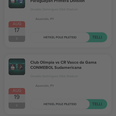
Paraguayan Primera División
Osvaldo Dominguez Dibb Stadium
Asunción, PY
AUG
17
TELLI
HETKEL POLE PILETEID
E
Club Olimpia vs CR Vasco da Gama
CONMEBOL Sudamericana
Osvaldo Dominguez Dibb Stadium
Asunción, PY
AUG
19
TELLI
HETKEL POLE PILETEID
K