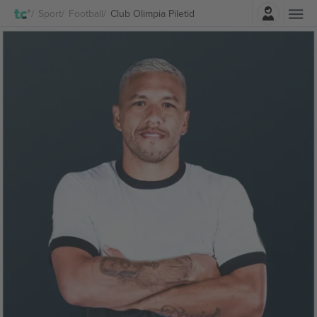
Logi sisse
Sport
Football
Club Olimpia Piletid