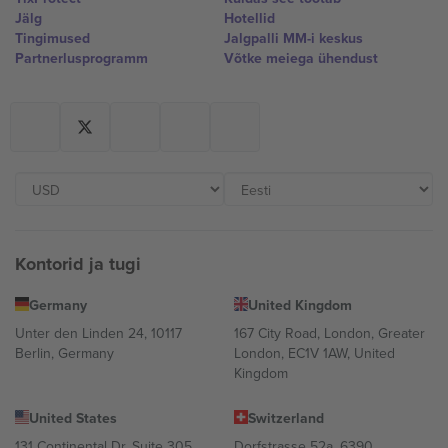
Jälg
Hotellid
Tingimused
Jalgpalli MM-i keskus
Partnerlusprogramm
Võtke meiega ühendust
Kontorid ja tugi
Germany
United Kingdom
Unter den Linden 24, 10117
167 City Road, London, Greater
Berlin, Germany
London, EC1V 1AW, United
Kingdom
United States
Switzerland
131 Continental Dr, Suite 305,
Dorfstrasse 52a, 6390