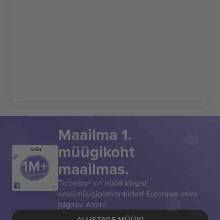
Maailma 1.
müügikoht
AITÄH!
maailmas.
Ticombo® on nüüd kõigist
edasimüügiplatvormidest Euroopas enim
jälgitav. Aitäh!
ALUSTAGE MÜÜKI