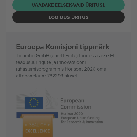
VAADAKE EELSEISVAID ÜRITUSI.
LOO UUS ÜRITUS
Euroopa Komisjoni tippmärk
Ticombo GmbH (emettevõte) tunnustatakse ELi
teadusuuringute ja innovatsiooni
rahastamisprogrammis Horisont 2020 oma
ettepaneku nr 782393 alusel.