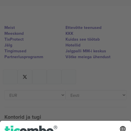
Meist
Ettevõtte teenused
Meeskond
KKK
TixProtect
Kuidas see töötab
Jälg
Hotellid
Tingimused
Jalgpalli MM-i keskus
Partnerlusprogramm
Võtke meiega ühendust
Kontorid ja tugi
Germany
United Kingdom