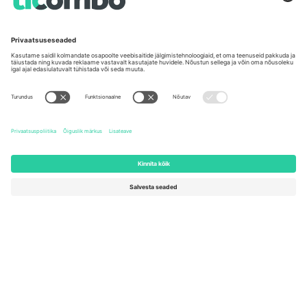
Unter den Linden 24, 10117
167 City Road, London, Greater
Berlin, Germany
London, EC1V 1AW, United
Kingdom
United States
Switzerland
131 Continental Dr, Suite 305,
Dorfstrasse 52a, 6390
Newark, Delaware 19713, United
Engelberg, Switzerland
States
Bulgaria
United Arab Emirates
Regus Sofia City West, bul
UAE Dubai Silicon Oasis, DDP
Totleben 53-55, 1606 Sofia,
Building A1, Office 302, Dubai,
Bulgaria
United Arab Emirates
Mexico
Av Chapultepec 360, Roma
Norte, Cuauhtémoc, 06700
Ciudad de México, CDMX,
Mexico