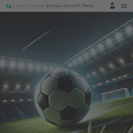
Logi sisse
Sport
Football
Ethnikos Achna FC Piletid