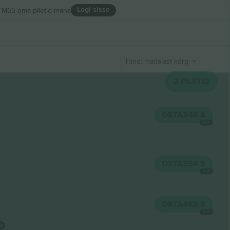
Logi sisse
Müü oma piletid maha
Hind: madalast kõrgeni
2
PILETID
OSTA
346 $
IGA
OSTA
354 $
IGA
OSTA
462 $
IGA