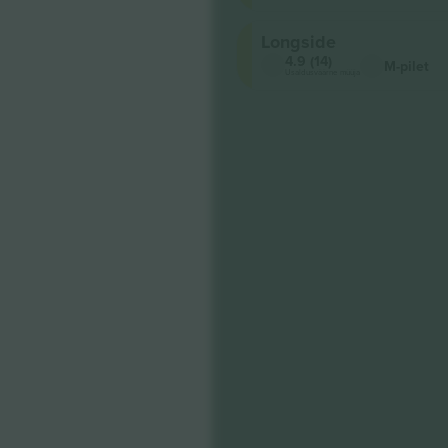
Longside
4.9 (14)
M-pilet
Usaldusväärne müüja