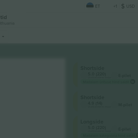
ET
+1
USD
tid
ithuania
d
Shortside
5.0 (220)
E-pilet
Usaldusväärne müüja
Madalaim ürituse hind saidil
Shortside
4.9 (14)
M-pilet
Usaldusväärne müüja
Longside
5.0 (220)
E-pilet
Usaldusväärne müüja
Madalaim kategooria hind saidil