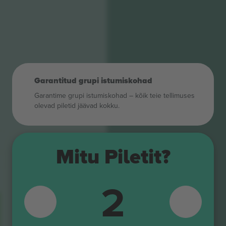
Garantitud grupi istumiskohad
Garantime grupi istumiskohad – kõik teie tellimuses
olevad piletid jäävad kokku.
Mitu Piletit?
2