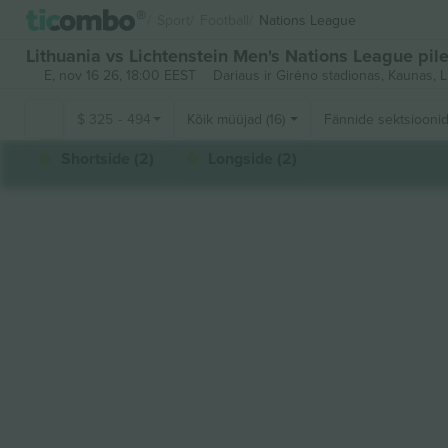
Sport
Football
Nations League
Lithuania vs Lichtenstein Men's Nations League pile
E, nov 16 26, 18:00 EEST
Dariaus ir Girėno stadionas,
Kaunas, L
$
325
-
494
Kõik müüjad (16)
Fännide sektsiooni
Shortside (2)
Longside (2)