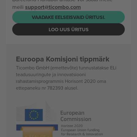
meili
support@ticombo.com
VAADAKE EELSEISVAID ÜRITUSI.
LOO UUS ÜRITUS
Euroopa Komisjoni tippmärk
Ticombo GmbH (emettevõte) tunnustatakse ELi
teadusuuringute ja innovatsiooni
rahastamisprogrammis Horisont 2020 oma
ettepaneku nr 782393 alusel.