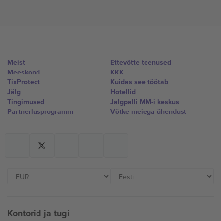
Meist
Ettevõtte teenused
Meeskond
KKK
TixProtect
Kuidas see töötab
Jälg
Hotellid
Tingimused
Jalgpalli MM-i keskus
Partnerlusprogramm
Võtke meiega ühendust
Kontorid ja tugi