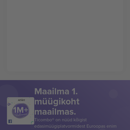
Maailma 1.
müügikoht
AITÄH!
maailmas.
Ticombo® on nüüd kõigist
edasimüügiplatvormidest Euroopas enim