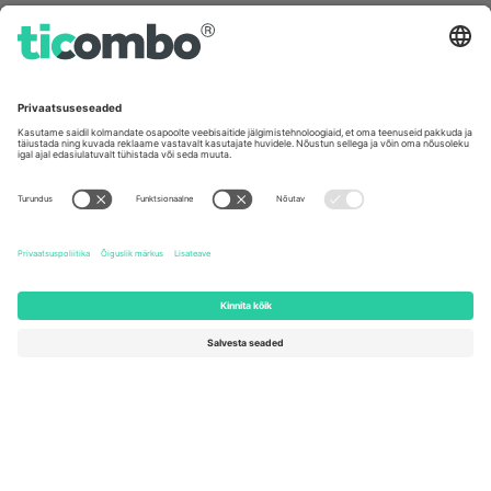
Germany
United Kingdom
Unter den Linden 24, 10117
167 City Road, London, Greater
Berlin, Germany
London, EC1V 1AW, United
Kingdom
United States
Switzerland
131 Continental Dr, Suite 305,
Dorfstrasse 52a, 6390
Newark, Delaware 19713, United
Engelberg, Switzerland
States
Bulgaria
United Arab Emirates
Regus Sofia City West, bul
UAE Dubai Silicon Oasis, DDP
Totleben 53-55, 1606 Sofia,
Building A1, Office 302, Dubai,
Bulgaria
United Arab Emirates
Mexico
Av Chapultepec 360, Roma
Norte, Cuauhtémoc, 06700
Ciudad de México, CDMX,