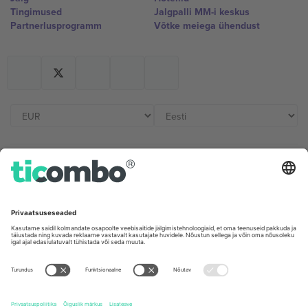
Tingimused
Jalgpalli MM-i keskus
Partnerlusprogramm
Võtke meiega ühendust
Kontorid ja tugi
Germany
United Kingdom
Unter den Linden 24, 10117
167 City Road, London, Greater
Berlin, Germany
London, EC1V 1AW, United
Kingdom
United States
Switzerland
131 Continental Dr, Suite 305,
Dorfstrasse 52a, 6390
Newark, Delaware 19713, United
Engelberg, Switzerland