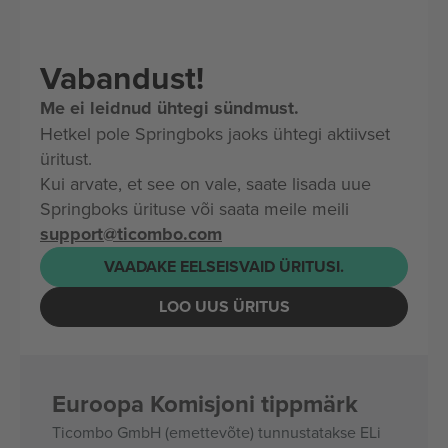
Vabandust!
Me ei leidnud ühtegi sündmust.
Hetkel pole Springboks jaoks ühtegi aktiivset
üritust.
Kui arvate, et see on vale, saate lisada uue
Springboks ürituse või saata meile meili
support@ticombo.com
VAADAKE EELSEISVAID ÜRITUSI.
LOO UUS ÜRITUS
Euroopa Komisjoni tippmärk
Ticombo GmbH (emettevõte) tunnustatakse ELi