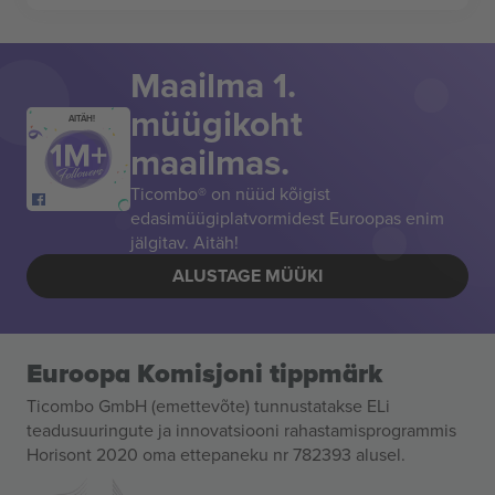
Maailma 1.
müügikoht
AITÄH!
maailmas.
Ticombo® on nüüd kõigist
edasimüügiplatvormidest Euroopas enim
jälgitav. Aitäh!
ALUSTAGE MÜÜKI
Euroopa Komisjoni tippmärk
Ticombo GmbH (emettevõte) tunnustatakse ELi
teadusuuringute ja innovatsiooni rahastamisprogrammis
Horisont 2020 oma ettepaneku nr 782393 alusel.