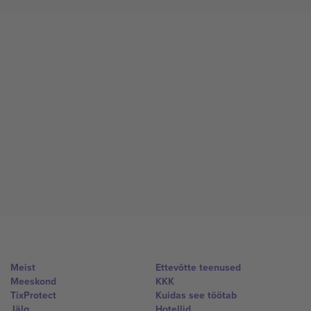
Meist
Ettevõtte teenused
Meeskond
KKK
TixProtect
Kuidas see töötab
Jälg
Hotellid