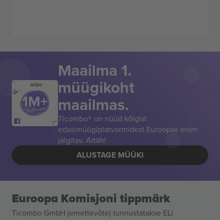
Maailma 1.
müügikoht
AITÄH!
maailmas.
Ticombo® on nüüd kõigist
edasimüügiplatvormidest Euroopas enim
jälgitav. Aitäh!
ALUSTAGE MÜÜKI
Euroopa Komisjoni tippmärk
Ticombo GmbH (emettevõte) tunnustatakse ELi