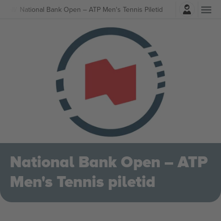
Logi sisse
eyball
National Bank Open – ATP Men's Tennis Piletid
National Bank Open – ATP
Men's Tennis piletid