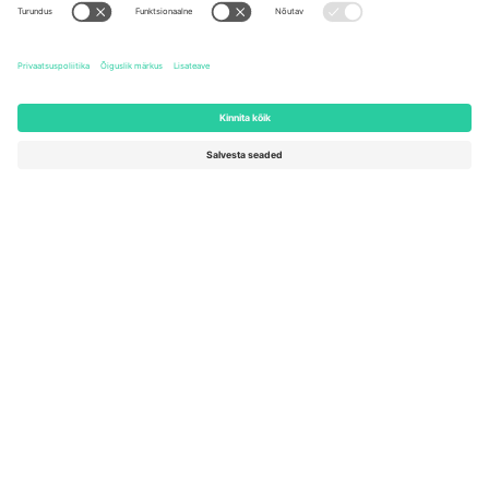
United States
Switzerland
131 Continental Dr, Suite 305,
Dorfstrasse 52a, 6390
Newark, Delaware 19713, United
Engelberg, Switzerland
States
Bulgaria
United Arab Emirates
Regus Sofia City West, bul
UAE Dubai Silicon Oasis, DDP
Totleben 53-55, 1606 Sofia,
Building A1, Office 302, Dubai,
Bulgaria
United Arab Emirates
Mexico
Av Chapultepec 360, Roma
Norte, Cuauhtémoc, 06700
Ciudad de México, CDMX,
Mexico
Platvormi pakkuja juriidiline isik võib varieeruda sõltuvalt asukohast,
sündmusest ja/või domeenist. Detailide jaoks vaata konkreetse
sündmuse lehte, impressumit ja tingimusi.,
Jälg
ja
Tingimused.
©
2026 Ticombo. Kõik õigused kaitstud.