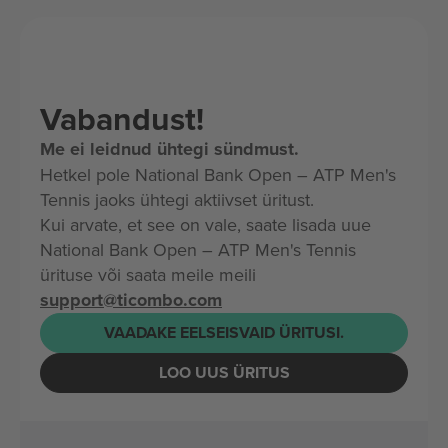
Vabandust!
Me ei leidnud ühtegi sündmust.
Hetkel pole National Bank Open – ATP Men's
Tennis jaoks ühtegi aktiivset üritust.
Kui arvate, et see on vale, saate lisada uue
National Bank Open – ATP Men's Tennis
ürituse või saata meile meili
support@ticombo.com
VAADAKE EELSEISVAID ÜRITUSI.
LOO UUS ÜRITUS