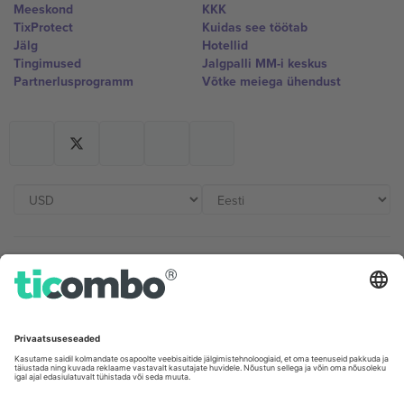
Meeskond
KKK
TixProtect
Kuidas see töötab
Jälg
Hotellid
Tingimused
Jalgpalli MM-i keskus
Partnerlusprogramm
Võtke meiega ühendust
Kontorid ja tugi
Germany
United Kingdom
Unter den Linden 24, 10117
167 City Road, London, Greater
Berlin, Germany
London, EC1V 1AW, United
Kingdom