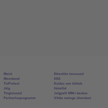
Meist
Ettevõtte teenused
Meeskond
KKK
TixProtect
Kuidas see töötab
Jälg
Hotellid
Tingimused
Jalgpalli MM-i keskus
Partnerlusprogramm
Võtke meiega ühendust