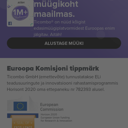
müügikoht
AITÄH!
maailmas.
Ticombo® on nüüd kõigist
edasimüügiplatvormidest Euroopas enim
jälgitav. Aitäh!
ALUSTAGE MÜÜKI
Euroopa Komisjoni tippmärk
Ticombo GmbH (emettevõte) tunnustatakse ELi
teadusuuringute ja innovatsiooni rahastamisprogrammis
Horisont 2020 oma ettepaneku nr 782393 alusel.