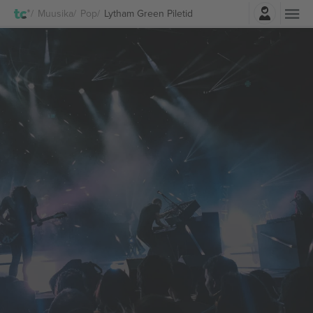
Logi sisse
Muusika
Pop
Lytham Green Piletid