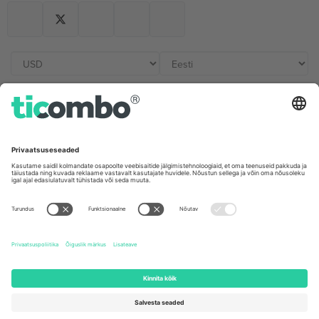
Kontorid ja tugi
Germany
United Kingdom
Unter den Linden 24, 10117
167 City Road, London, Greater
Berlin, Germany
London, EC1V 1AW, United
Kingdom
United States
Switzerland
131 Continental Dr, Suite 305,
Dorfstrasse 52a, 6390
Newark, Delaware 19713, United
Engelberg, Switzerland
States
Bulgaria
United Arab Emirates