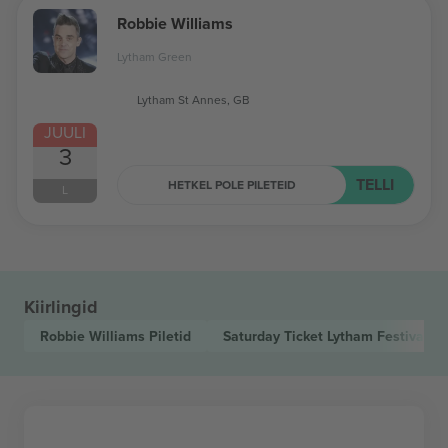
Robbie Williams
Lytham Green
Lytham St Annes, GB
JUULI
3
TELLI
HETKEL POLE PILETEID
L
Kiirlingid
Robbie Williams
Piletid
Saturday Ticket Lytham Festival 