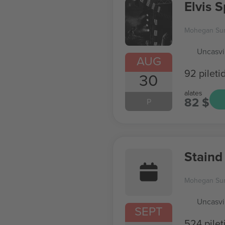
Elvis 
Mohegan Su
Uncasvi
AUG
92 pileti
30
alates
82 $
P
Staind
Mohegan Su
Uncasvi
SEPT
524 pilet