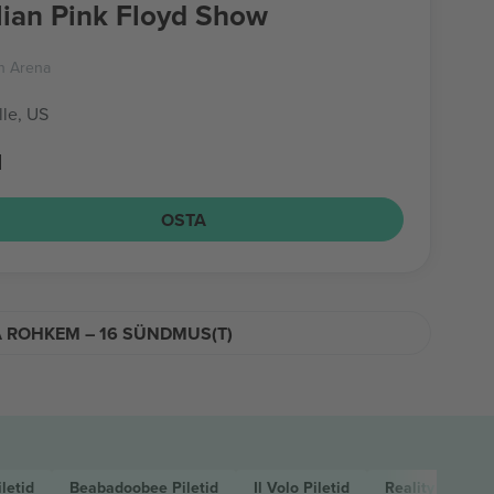
lian Pink Floyd Show
n Arena
lle, US
d
OSTA
A ROHKEM – 16 SÜNDMUS(T)
iletid
Beabadoobee
Piletid
Il Volo
Piletid
Reality Fighti