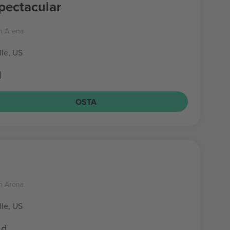
Spectacular
n Arena
lle, US
d
OSTA
n Arena
lle, US
id