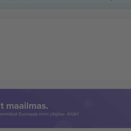
t maailmas.
rmidest Euroopas enim jälgitav. Aitäh!