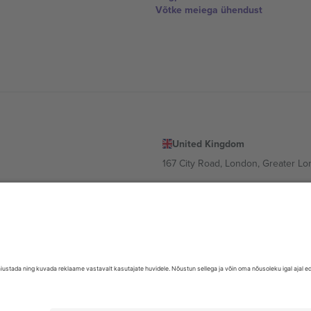
Võtke meiega ühendust
United Kingdom
167 City Road, London, Greater L
Switzerland
United States
Dorfstrasse 52a, 6390 Engelberg, 
United Arab Emirates
ulgaria
UAE Dubai Silicon Oasis, DDP Buil