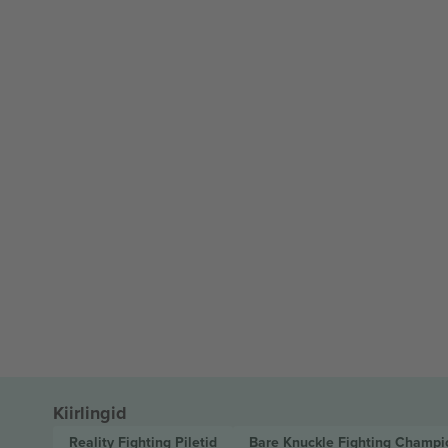
Kiirlingid
Reality Fighting
Piletid
Bare Knuckle Fighting Champ