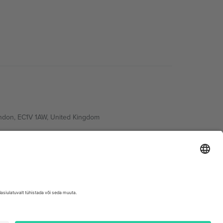
ondon, EC1V 1AW, United Kingdom
Switzerland
ding A1, Office 302, Dubai, United Arab Emirates