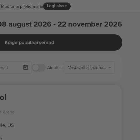
Logi sisse
Müü oma piletid maha
08 august 2026 - 22 november 2026
Kõige populaarsemad
Ainult saadaolevad piletid
Vastavalt asjakohasusele
dol
n Arena
lle, US
id