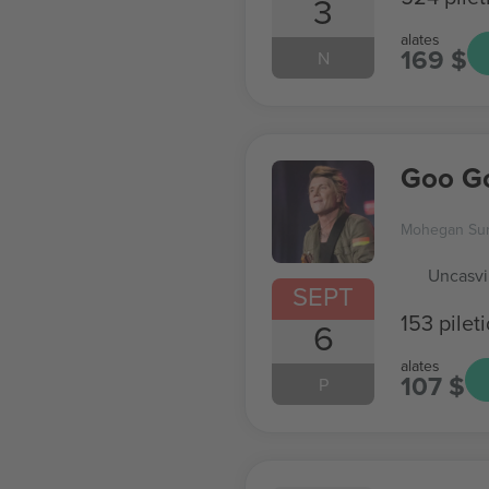
3
alates
169 $
N
Goo Go
Mohegan Su
Uncasvi
SEPT
153 pilet
6
alates
107 $
P