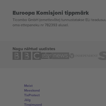
Euroopa Komisjoni tippmärk
Ticombo GmbH (emettevõte) tunnustatakse ELi teadusuur
oma ettepaneku nr 782393 alusel.
Nagu nähtud uudistes
Meist
Meeskond
TixProtect
Jälg
Tingimused