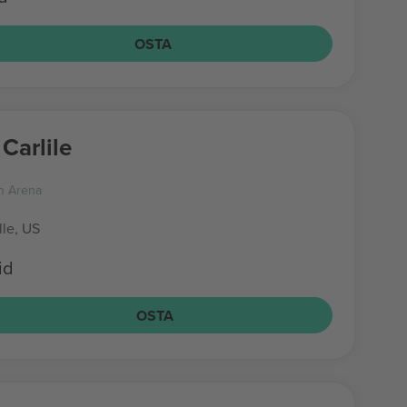
OSTA
Carlile
n Arena
lle, US
id
OSTA