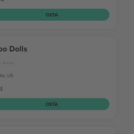
OSTA
o Dolls
n Arena
lle, US
id
OSTA