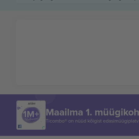
AITÄH!
Maailma 1. müügikoh
Ticombo® on nüüd kõigist edasimüügiplatvo