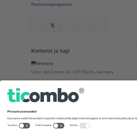
Partnerlusprogramm
Kontorid ja tugi
Germany
Unter den Linden 24, 10117 Berlin, Germany
United States
131 Continental Dr, Suite 305, Newark, Delaware 19713, 
Bulgaria
Regus Sofia City West, bul Totleben 53-55, 1606 Sofia, B
Mexico