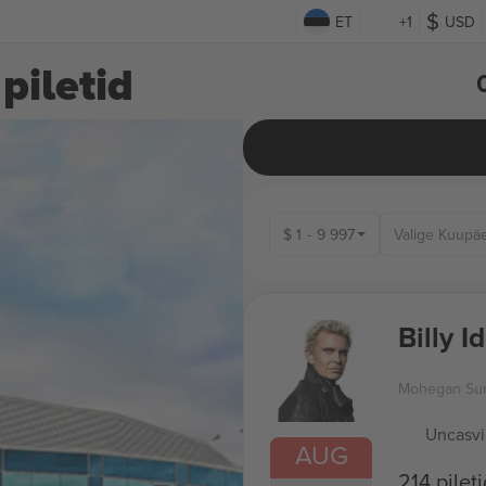
ET
+1
USD
iletid
$
1
-
9 997
Billy I
Mohegan Su
Uncasvi
AUG
214 pilet