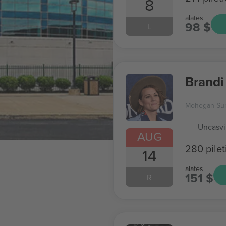
8
alates
98 $
L
Brandi 
Mohegan Su
Uncasvi
AUG
280 pilet
14
alates
151 $
R