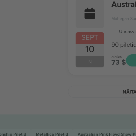
Austra
Mohegan Su
Uncasvi
SEPT
90 pileti
10
alates
73 $
N
NÄIT
ionship
Piletid
Metallica
Piletid
Australian Pink Floyd Show
P