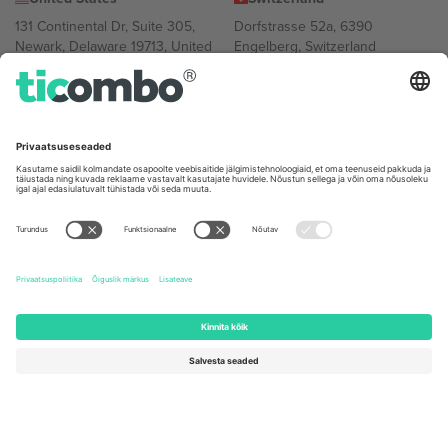
131 Continental Dr, Suite 305,
Dorfstrasse 52a, 6390
Newark, Delaware 19713, United
Engelberg, Switzerland
States
Bulgaria
United Arab Emirates
Regus Sofia City West, bul
UAE Dubai Silicon Oasis, DDP
Totleben 53-55, 1606 Sofia,
Building A1, Office 302, Dubai,
Bulgaria
United Arab Emirates
Mexico
Av Chapultepec 360, Roma
Norte, Cuauhtémoc, 06700
Ciudad de México, CDMX,
Mexico
Platvormi pakkuja juriidiline isik võib varieeruda sõltuvalt asukohast,
sündmusest ja/või domeenist. Detailide jaoks vaata konkreetse
sündmuse lehte, impressumit ja tingimusi.,
Jälg
ja
Tingimused.
©
2026 Ticombo. Kõik õigused kaitstud.