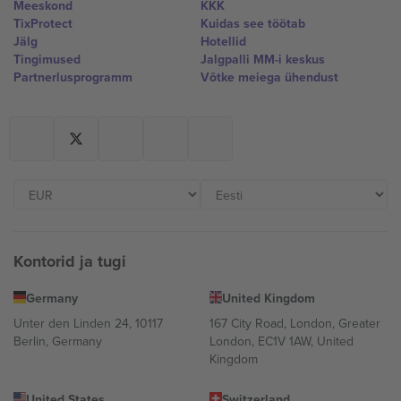
Meeskond
KKK
TixProtect
Kuidas see töötab
Jälg
Hotellid
Tingimused
Jalgpalli MM-i keskus
Partnerlusprogramm
Võtke meiega ühendust
Kontorid ja tugi
Germany
United Kingdom
Unter den Linden 24, 10117
167 City Road, London, Greater
Berlin, Germany
London, EC1V 1AW, United
Kingdom
United States
Switzerland