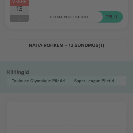
VEEBR
13
TELLI
HETKEL POLE PILETEID
L
NÄITA ROHKEM – 13 SÜNDMUS(T)
Kiirlingid
Toulouse Olympique
Piletid
Super League
Piletid
Betf