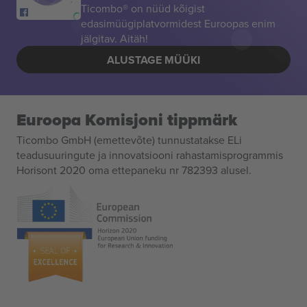
Ticombo® on nüüd kõigist
edasimüügiplatvormidest Euroopas enim
jälgitav. Aitäh!
ALUSTAGE MÜÜKI
Euroopa Komisjoni tippmärk
Ticombo GmbH (emettevõte) tunnustatakse ELi
teadusuuringute ja innovatsiooni rahastamisprogrammis
Horisont 2020 oma ettepaneku nr 782393 alusel.