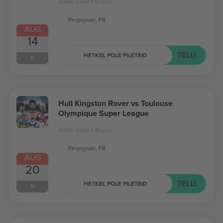
Stade Gilbert Brutus
Perpignan, FR
AUG
14
TELLI
HETKEL POLE PILETEID
R
Hull Kingston Rover vs Toulouse
Olympique Super League
Stade Gilbert Brutus
Perpignan, FR
AUG
20
TELLI
HETKEL POLE PILETEID
N