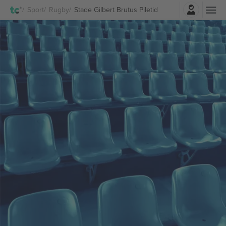
Logi sisse
Sport
Rugby
Stade Gilbert Brutus Piletid