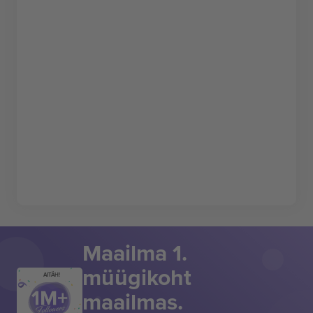
Maailma 1.
müügikoht
AITÄH!
maailmas.