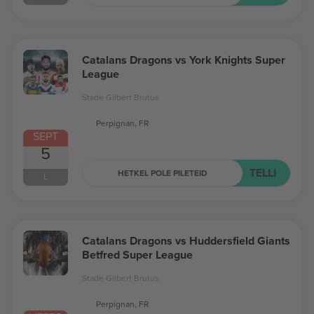
Catalans Dragons vs York Knights Super
League
Stade Gilbert Brutus
Perpignan, FR
SEPT
5
TELLI
HETKEL POLE PILETEID
L
Catalans Dragons vs Huddersfield Giants
Betfred Super League
Stade Gilbert Brutus
Perpignan, FR