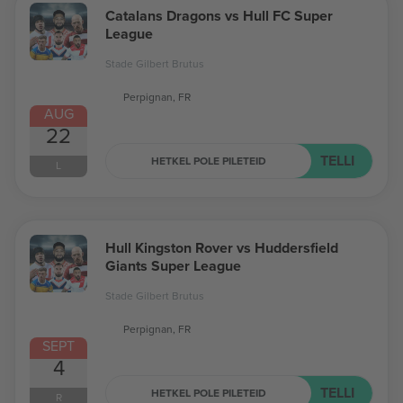
Catalans Dragons vs Hull FC Super
League
Stade Gilbert Brutus
Perpignan, FR
AUG
22
TELLI
HETKEL POLE PILETEID
L
Hull Kingston Rover vs Huddersfield
Giants Super League
Stade Gilbert Brutus
Perpignan, FR
SEPT
4
TELLI
HETKEL POLE PILETEID
R